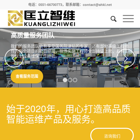
电话：0551-66700773，联系邮箱：contact@ahkl.net
高质量服务团队
我们的服务团队中有享受国务院津贴的专家，还有部分高级工程师
作为每个项目的项目经理，现场实施工程师全部持证上岗，具有三
年以上设备维保工作经验。
下一页
查看服务范围
1
2
3
始于2020年，用心打造高品质
智能运维产品及服务。
咨询我们