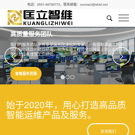
电话：0551-66700773，联系邮箱：contact@ahkl.net
高质量服务团队
我们的服务团队中有享受国务院津贴的专家，还有部分高级工程师
作为每个项目的项目经理，现场实施工程师全部持证上岗，具有三
年以上设备维保工作经验。
下一页
查看服务范围
1
2
3
始于2020年，用心打造高品质
智能运维产品及服务。
咨询我们