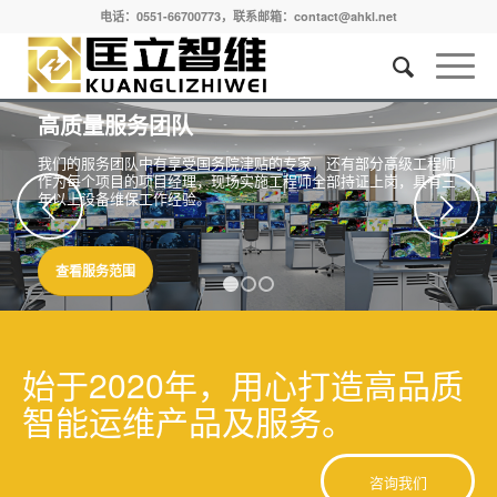
电话：0551-66700773，联系邮箱：contact@ahkl.net
高质量服务团队
我们的服务团队中有享受国务院津贴的专家，还有部分高级工程师
作为每个项目的项目经理，现场实施工程师全部持证上岗，具有三
年以上设备维保工作经验。
下一页
查看服务范围
1
2
3
始于2020年，用心打造高品质
智能运维产品及服务。
咨询我们