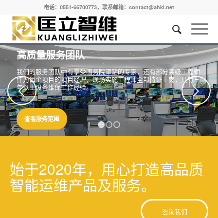
电话：0551-66700773，联系邮箱：contact@ahkl.net
高质量服务团队
我们的服务团队中有享受国务院津贴的专家，还有部分高级工程师
作为每个项目的项目经理，现场实施工程师全部持证上岗，具有三
年以上设备维保工作经验。
下一页
查看服务范围
1
2
3
始于2020年，用心打造高品质
智能运维产品及服务。
咨询我们