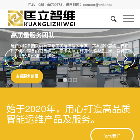
电话：0551-66700773，联系邮箱：contact@ahkl.net
高质量服务团队
我们的服务团队中有享受国务院津贴的专家，还有部分高级工程师
作为每个项目的项目经理，现场实施工程师全部持证上岗，具有三
年以上设备维保工作经验。
下一页
查看服务范围
1
2
3
始于2020年，用心打造高品质
智能运维产品及服务。
咨询我们