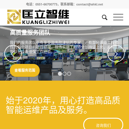
电话：0551-66700773，联系邮箱：contact@ahkl.net
高质量服务团队
我们的服务团队中有享受国务院津贴的专家，还有部分高级工程师
作为每个项目的项目经理，现场实施工程师全部持证上岗，具有三
年以上设备维保工作经验。
下一页
查看服务范围
1
2
3
始于2020年，用心打造高品质
智能运维产品及服务。
咨询我们