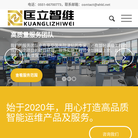
电话：0551-66700773，联系邮箱：contact@ahkl.net
高质量服务团队
我们的服务团队中有享受国务院津贴的专家，还有部分高级工程师
作为每个项目的项目经理，现场实施工程师全部持证上岗，具有三
年以上设备维保工作经验。
下一页
查看服务范围
1
2
3
始于2020年，用心打造高品质
智能运维产品及服务。
咨询我们