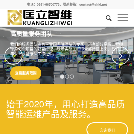
电话：0551-66700773，联系邮箱：contact@ahkl.net
高质量服务团队
我们的服务团队中有享受国务院津贴的专家，还有部分高级工程师
作为每个项目的项目经理，现场实施工程师全部持证上岗，具有三
年以上设备维保工作经验。
下一页
查看服务范围
1
2
3
始于2020年，用心打造高品质
智能运维产品及服务。
咨询我们