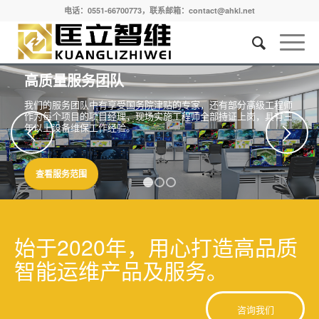
电话：0551-66700773，联系邮箱：contact@ahkl.net
高质量服务团队
我们的服务团队中有享受国务院津贴的专家，还有部分高级工程师
作为每个项目的项目经理，现场实施工程师全部持证上岗，具有三
年以上设备维保工作经验。
下一页
查看服务范围
1
2
3
始于2020年，用心打造高品质
智能运维产品及服务。
咨询我们