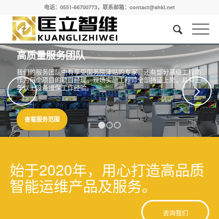
电话：0551-66700773，联系邮箱：contact@ahkl.net
高质量服务团队
我们的服务团队中有享受国务院津贴的专家，还有部分高级工程师
作为每个项目的项目经理，现场实施工程师全部持证上岗，具有三
年以上设备维保工作经验。
下一页
查看服务范围
1
2
3
始于2020年，用心打造高品质
智能运维产品及服务。
咨询我们