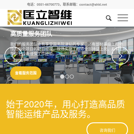
电话：0551-66700773，联系邮箱：contact@ahkl.net
高质量服务团队
我们的服务团队中有享受国务院津贴的专家，还有部分高级工程师
作为每个项目的项目经理，现场实施工程师全部持证上岗，具有三
年以上设备维保工作经验。
下一页
查看服务范围
1
2
3
始于2020年，用心打造高品质
智能运维产品及服务。
咨询我们