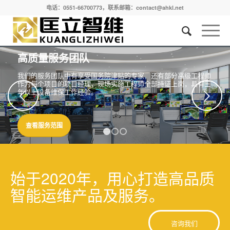
电话：0551-66700773，联系邮箱：contact@ahkl.net
高质量服务团队
我们的服务团队中有享受国务院津贴的专家，还有部分高级工程师
作为每个项目的项目经理，现场实施工程师全部持证上岗，具有三
年以上设备维保工作经验。
下一页
查看服务范围
1
2
3
始于2020年，用心打造高品质
智能运维产品及服务。
咨询我们