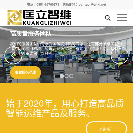
电话：0551-66700773，联系邮箱：contact@ahkl.net
高质量服务团队
我们的服务团队中有享受国务院津贴的专家，还有部分高级工程师
作为每个项目的项目经理，现场实施工程师全部持证上岗，具有三
年以上设备维保工作经验。
下一页
查看服务范围
1
2
3
始于2020年，用心打造高品质
智能运维产品及服务。
咨询我们