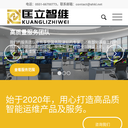
电话：0551-66700773，联系邮箱：contact@ahkl.net
高质量服务团队
我们的服务团队中有享受国务院津贴的专家，还有部分高级工程师
作为每个项目的项目经理，现场实施工程师全部持证上岗，具有三
年以上设备维保工作经验。
下一页
查看服务范围
1
2
3
始于2020年，用心打造高品质
智能运维产品及服务。
咨询我们