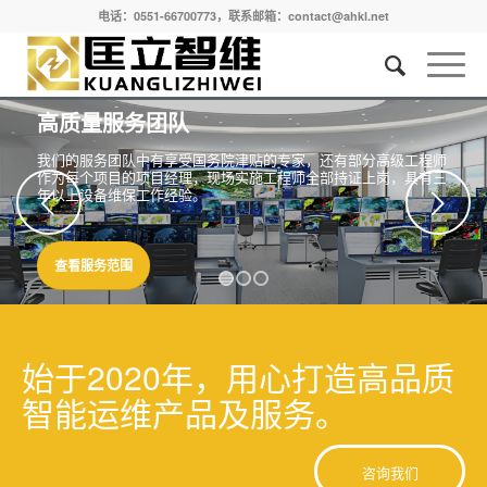
电话：0551-66700773，联系邮箱：contact@ahkl.net
高质量服务团队
我们的服务团队中有享受国务院津贴的专家，还有部分高级工程师
作为每个项目的项目经理，现场实施工程师全部持证上岗，具有三
年以上设备维保工作经验。
下一页
查看服务范围
1
2
3
始于2020年，用心打造高品质
智能运维产品及服务。
咨询我们